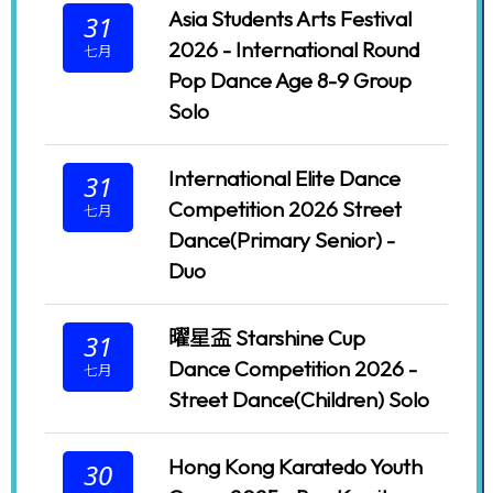
Asia Students Arts Festival
31
2026-07-16
2026 - International Round
七月
Pop Dance Age 8-9 Group
Solo
International Elite Dance
31
Competition 2026 Street
七月
Dance(Primary Senior) -
Duo
曜星盃 Starshine Cup
31
創科Marvel隊
Dance Competition 2026 -
七月
2026-07-16
Street Dance(Children) Solo
Hong Kong Karatedo Youth
30