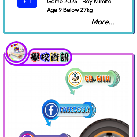
Game 2025 - Boy Kumite
七月
Age 9 Below 27kg
More...
啟德武臺2026 - 香港競技空
30
手道公開賽(open 8-9 Year
七月
Male Kumite)
作家到校
2026-07-15