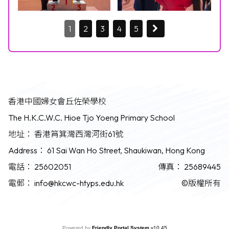
1
2
3
4
5
香港中國婦女會丘佐榮學校
The H.K.C.W.C. Hioe Tjo Yoeng Primary School
地址：
香港筲箕灣西灣河街61號
Address：
61 Sai Wan Ho Street, Shaukiwan, Hong Kong
電話：
25602051
傳真：
25689445
電郵：
info@hkcwc-htyps.edu.hk
©版權所有
Powered by
Friendly Portal System
v
10.45