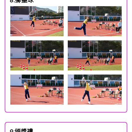
8.擲壘球
9.頒獎禮