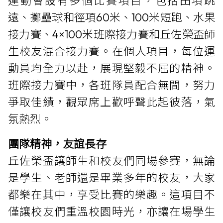
運動會設有多個比賽項目，包括田項跳
遠、擲壘球和徑項60米、100米短跑、水果
接力賽、4×100米班際接力賽和丘佐榮盃師
生校友混合接力賽。在個人項目，每位運
動員均全力以赴，展現堅毅不屈的精神。
班際接力賽中，各班隊員配合無間，努力
爭取佳績，觀眾席上歡呼聲此起彼落，氣
氛熱烈。
團隊精神，友誼長存
丘佐榮盃讓師生和校友們同場參賽，無論
是學生、老師還是畢業多年的校友，大家
都樂在其中，享受比賽的樂趣。這項目不
僅讓校友們重溫校園時光，亦讓在場學生